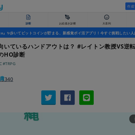
作成
診断
お絵描き診断
大喜利
uco』✨歩いてビットコインが貯まる、新感覚ポイ活アプリ！今すぐ挑戦したい人
向いているハンドアウトは？ #レイトン教授VS逆
のHO診断
C
#TRPG
貴
arrow_fo