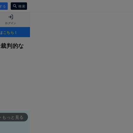
する
検索
ログイン
は
こちら
！
転裁判的な
もっと見る
rward_ios