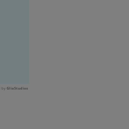
 by 
GliaStudios
Mute