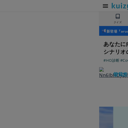
クイズ
新登場『ar
あなたに
シナリオ
#HO診断
#Co
曽我悠