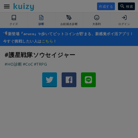
作成する
検索
クイズ
診断
お絵描き診断
大喜利
ログイン
新登場『aruco』✨歩いてビットコインが貯まる、新感覚ポイ活アプリ！
今すぐ挑戦したい人は
こちら
！
#護星戦隊ソウセイジャー
#HO診断
#CoC
#TRPG