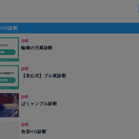
/HO診断
診断
輪舞の天幕診断
診断
【非公式】プル夜診断
診断
ばくャンブル診断
診断
色音HO診断