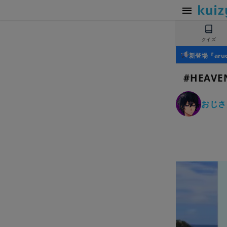
クイズ
新登場『ar
#HEAVE
おじさ