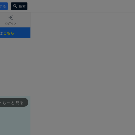
する
検索
ログイン
は
こちら
！
もっと見る
rward_ios