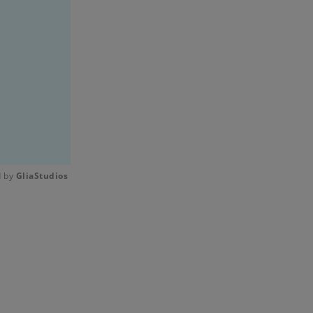
 by 
GliaStudios
Mute