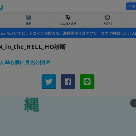
作成
診断
お絵描き診断
大喜利
uco』✨歩いてビットコインが貯まる、新感覚ポイ活アプリ！今すぐ挑戦したい人
N_in_the_HELL_HO診断
ん🦝心臓に月光公開🎉
arrow_fo