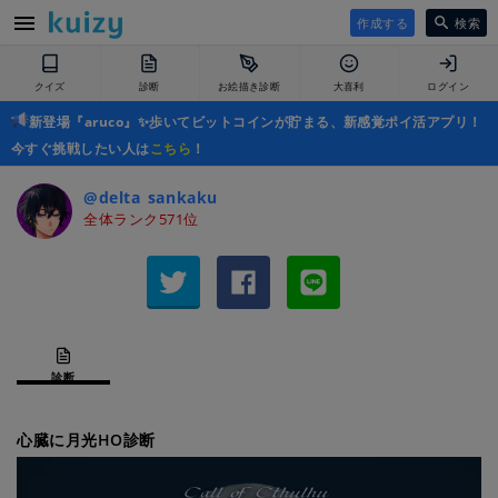
作成する
検索
クイズ
診断
お絵描き診断
大喜利
ログイン
新登場『aruco』✨歩いてビットコインが貯まる、新感覚ポイ活アプリ！
今すぐ挑戦したい人は
こちら
！
@delta_sankaku
全体ランク571位
診断
心臓に月光HO診断