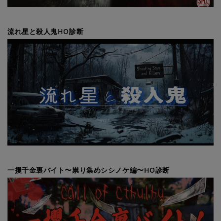
流れ星と殺人鬼HO診断
一攫千金裏バイト〜祟り集めシシノケ編〜HO診断