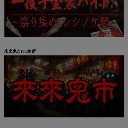
來來鬼市HO診断