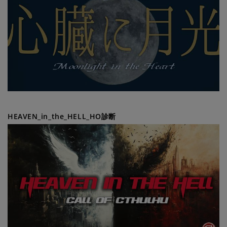
HEAVEN_in_the_HELL_HO診断