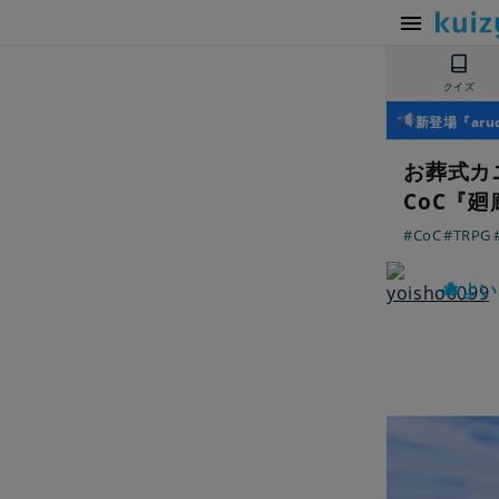
クイズ
新登場『ar
お葬式カ
CoC『
#CoC
#TRPG
🐙よ