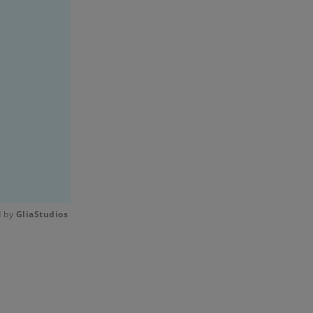
 by 
GliaStudios
Mute