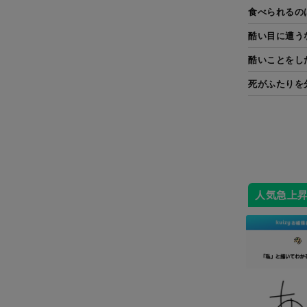
食べられるの
酷い目に遭う
酷いことをし
死がふたりを
人気急上