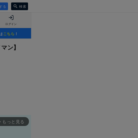
する
検索
ログイン
は
こちら
！
イマン】
もっと見る
rward_ios