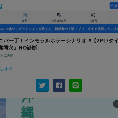
作成
診断
お絵描き診断
大喜利
uco』✨歩いてビットコインが貯まる、新感覚ポイ活アプリ！今すぐ挑戦したい人
ニバ一丁！インモラルホラーシナリオ #【2PL/タ
廻廊同穴』HO診断
#HO診断
いしょ♌
arrow_fo