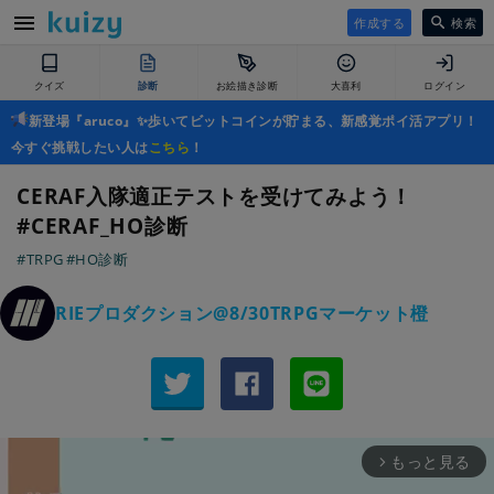
作成する
検索
クイズ
診断
お絵描き診断
大喜利
ログイン
新登場『aruco』✨歩いてビットコインが貯まる、新感覚ポイ活アプリ！
今すぐ挑戦したい人は
こちら
！
CERAF入隊適正テストを受けてみよう！
#CERAF_HO診断
#TRPG
#HO診断
RIEプロダクション@8/30TRPGマーケット橙
もっと見る
arrow_forward_ios