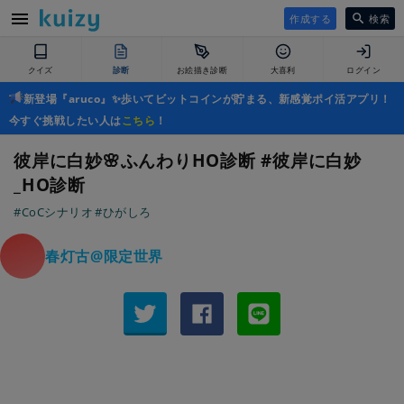
作成する
検索
クイズ
診断
お絵描き診断
大喜利
ログイン
新登場『aruco』✨歩いてビットコインが貯まる、新感覚ポイ活アプリ！
今すぐ挑戦したい人は
こちら
！
彼岸に白妙🌸ふんわりHO診断 #彼岸に白妙
_HO診断
#CoCシナリオ
#ひがしろ
春灯古@限定世界