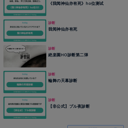
《我闻神仙亦有死》ho位测试
診断
我闻神仙亦有死
診断
絶楽園HO診断第二弾
診断
輪舞の天幕診断
診断
【非公式】プル夜診断