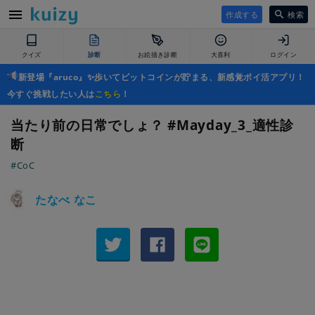
作成する
検索
クイズ
診断
お絵描き診断
大喜利
ログイン
新登場『aruco』✨歩いてビットコインが貯まる、新感覚ポイ活アプリ！
今すぐ挑戦したい人は
こちら
！
当たり前の日常でしょ？ #Mayday_3_適性診
断
#CoC
たなべ なこ