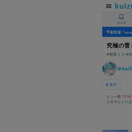
クイズ
新登場『ar
究極の雪
#初音ミク
#
＠koi
オタク
ビュー数
7114
正答率などの