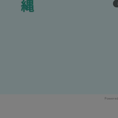
arrow_fo
Powered