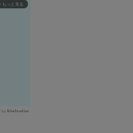
もっと見る
rward_ios
 by 
GliaStudios
Mute