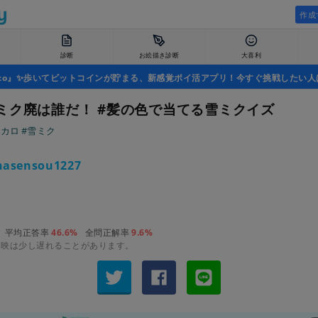
作成
診断
お絵描き診断
大喜利
uco』✨歩いてビットコインが貯まる、新感覚ポイ活アプリ！今すぐ挑戦したい人
ミク廃は誰だ！ #髪の色で当てる雪ミクイズ
ボカロ
#雪ミク
hasensou1227
平均正答率
46.6%
全問正解率
9.6%
反映は少し遅れることがあります。