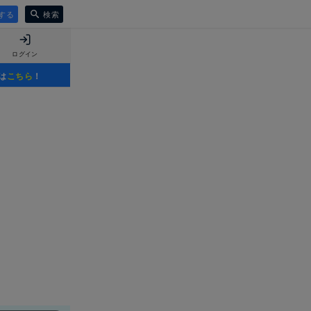
する
検索
ログイン
は
こちら
！