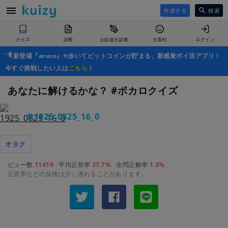
作成する
検索
クイズ
診断
お絵描き診断
大喜利
ログイン
新登場『aruco』✨歩いてビットコインが貯まる、新感覚ポイ活アプリ！
今すぐ挑戦したい人は
こちら
！
あなたに解けるかな？ #ボカロクイズ
＠1925_0825_16_0
オタク
ビュー数
11419
平均正答率
37.7%
全問正解率
1.3%
正答率などの反映は少し遅れることがあります。