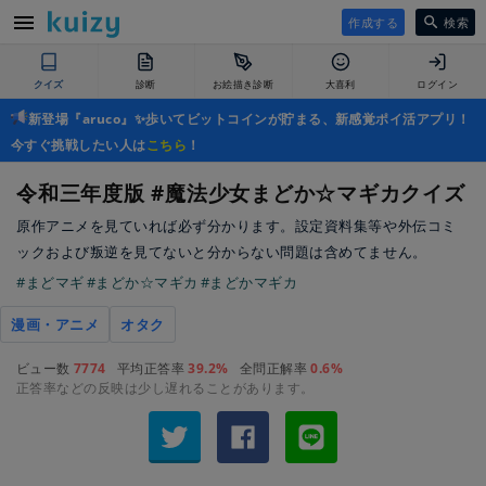
作成する
検索
クイズ
診断
お絵描き診断
大喜利
ログイン
新登場『aruco』✨歩いてビットコインが貯まる、新感覚ポイ活アプリ！
今すぐ挑戦したい人は
こちら
！
令和三年度版 #魔法少女まどか☆マギカクイズ
原作アニメを見ていれば必ず分かります。設定資料集等や外伝コミ
ックおよび叛逆を見てないと分からない問題は含めてません。
#まどマギ
#まどか☆マギカ
#まどかマギカ
漫画・アニメ
オタク
ビュー数
7774
平均正答率
39.2%
全問正解率
0.6%
正答率などの反映は少し遅れることがあります。