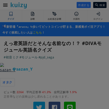
作成する
検索
クイズ
診断
お絵描き診断
大喜利
ログイン
新登場『aruco』✨歩いてビットコインが貯まる、新感覚ポイ活アプリ！
今すぐ挑戦したい人は
こちら
！
えっ君英語だとそんな名前なの！？ #DIVAモ
ジュール英語名クイズ
#初音ミク
#モジュール
#pjd_sega
＠sazan_Y
オタク
ビュー数
2264
平均正答率
41.3%
全問正解率
1.9%
正答率などの反映は少し遅れることがあります。