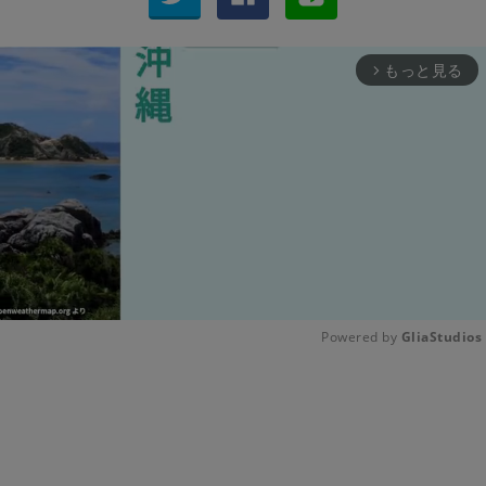
もっと見る
arrow_forward_ios
Powered by 
GliaStudios
Unmute