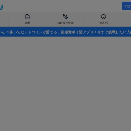
作成
診断
お絵描き診断
大喜利
uco』✨歩いてビットコインが貯まる、新感覚ポイ活アプリ！今すぐ挑戦したい人