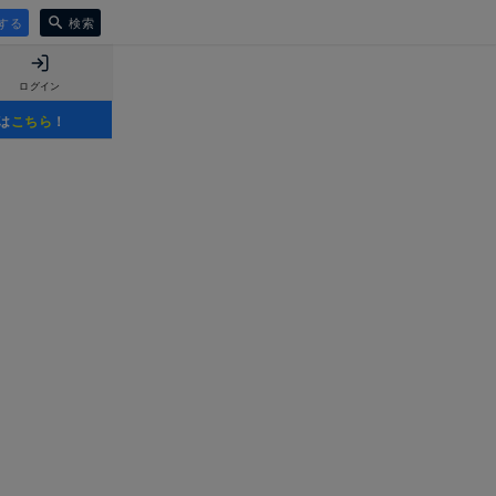
する
検索
ログイン
は
こちら
！