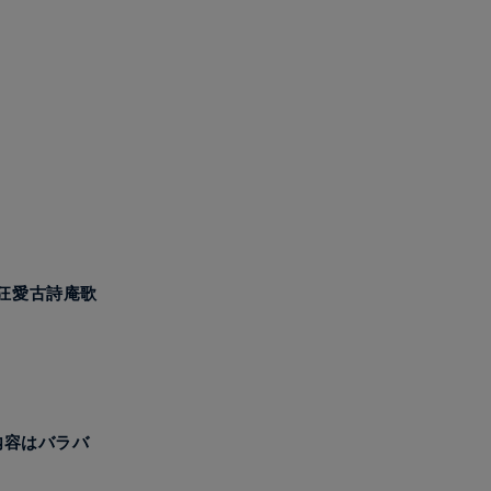
狂愛古詩庵歌
内容はバラバ