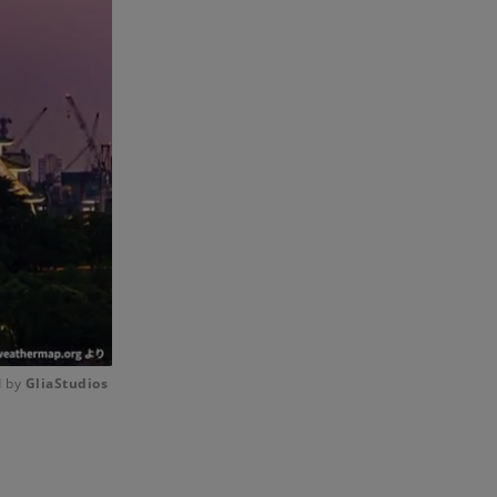
 by 
GliaStudios
Mute