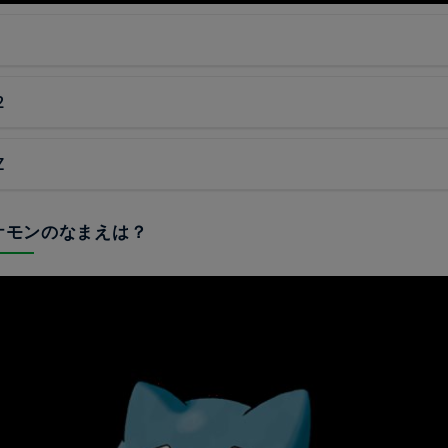
2
Z
ポケモンのなまえは？