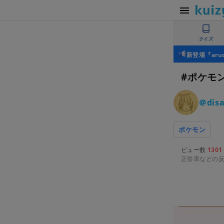
クイズ
新登場『ar
#ポケモ
＠disa
ポケモン
ビュー数
1301
正答率などの