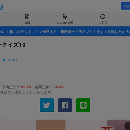
作成
診断
お絵描き診断
大喜利
uco』✨歩いてビットコインが貯まる、新感覚ポイ活アプリ！今すぐ挑戦したい人
ンクイズ10
_y_star
平均正答率
85.1%
全問正解率
26.0%
反映は少し遅れることがあります。
arrow_fo