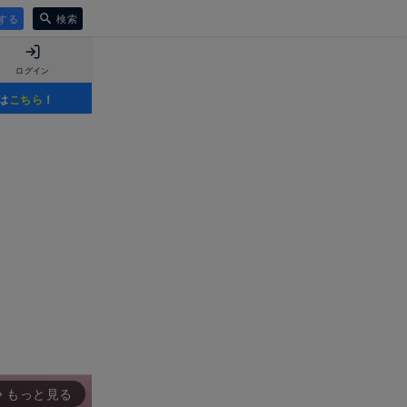
する
検索
ログイン
は
こちら
！
もっと見る
rward_ios