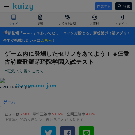
作成する
検索
クイズ
診断
お絵描き診断
大喜利
ログイン
新登場『aruco』✨歩いてビットコインが貯まる、新感覚ポイ活アプリ！
今すぐ挑戦したい人は
こちら
！
ゲーム内に登場したセリフをあてよう！ #狂愛
古詩庵歌羅芽琉院学園入試テスト
#狂気より愛をこめて
＠azumano_jam
ゲーム
ビュー数
7507
平均正答率
51.6%
全問正解率
4.0%
正答率などの反映は少し遅れることがあります。