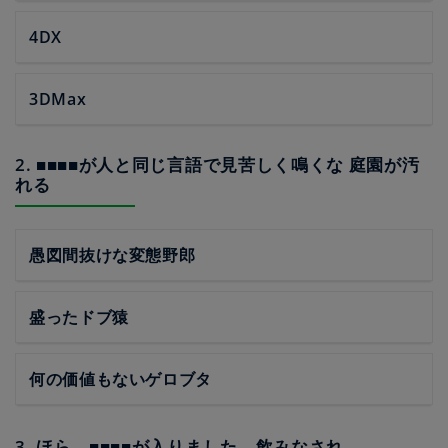
4DX
3DMax
2. ■■■■が人と同じ言語で見苦しく鳴くな 庭園が汚
れる
愚図間抜けな変態野郎
盛ったドブ猿
何の価値もないゲロブタ
3. ほら、■■■■が入りました。飲みなされ。