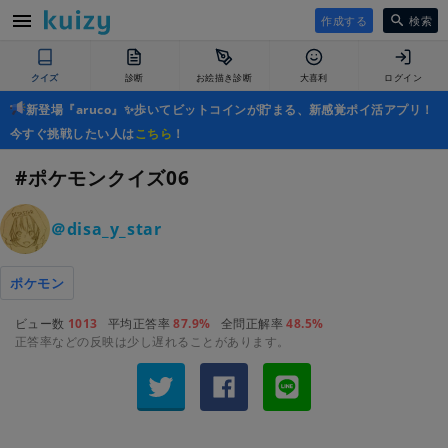
作成する
検索
クイズ
診断
お絵描き診断
大喜利
ログイン
新登場『aruco』✨歩いてビットコインが貯まる、新感覚ポイ活アプリ！
今すぐ挑戦したい人は
こちら
！
#ポケモンクイズ06
＠disa_y_star
ポケモン
ビュー数
1013
平均正答率
87.9%
全問正解率
48.5%
正答率などの反映は少し遅れることがあります。