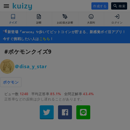
作成する
検索
クイズ
診断
お絵描き診断
大喜利
ログイン
新登場『aruco』✨歩いてビットコインが貯まる、新感覚ポイ活アプリ！
今すぐ挑戦したい人は
こちら
！
#ポケモンクイズ9
＠disa_y_star
ポケモン
ビュー数
1240
平均正答率
85.1%
全問正解率
43.4%
正答率などの反映は少し遅れることがあります。