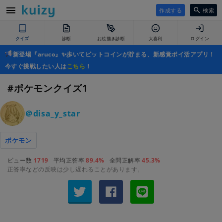
作成する
検索
クイズ
診断
お絵描き診断
大喜利
ログイン
新登場『aruco』✨歩いてビットコインが貯まる、新感覚ポイ活アプリ！
今すぐ挑戦したい人は
こちら
！
#ポケモンクイズ1
＠disa_y_star
ポケモン
ビュー数
1719
平均正答率
89.4%
全問正解率
45.3%
正答率などの反映は少し遅れることがあります。