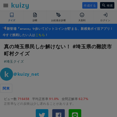
作成する
検索
クイズ
診断
お絵描き診断
大喜利
ログイン
新登場『aruco』✨歩いてビットコインが貯まる、新感覚ポイ活アプリ！
今すぐ挑戦したい人は
こちら
！
真の埼玉県民しか解けない！ #埼玉県の難読市
町村クイズ
#埼玉クイズ
＠kuizy_net
関東
ビュー数
716458
平均正答率
91.0%
全問正解率
62.7%
正答率などの反映は少し遅れることがあります。