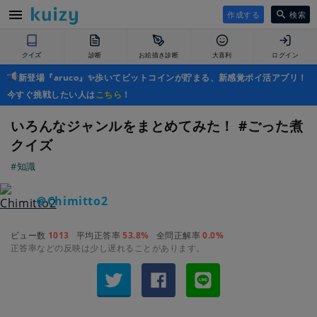
作成する
検索
クイズ
診断
お絵描き診断
大喜利
ログイン
新登場『aruco』✨歩いてビットコインが貯まる、新感覚ポイ活アプリ！
今すぐ挑戦したい人は
こちら
！
いろんなジャンルをまとめてみた！ #ごった煮
クイズ
#知識
＠Chimitto2
ビュー数
1013
平均正答率
53.8%
全問正解率
0.0%
正答率などの反映は少し遅れることがあります。