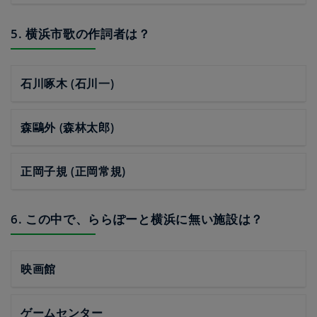
5. 横浜市歌の作詞者は？
石川啄木 (石川一)
森鷗外 (森林太郎)
正岡子規 (正岡常規)
6. この中で、ららぽーと横浜に無い施設は？
映画館
ゲームセンター