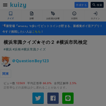
作成する
検索
クイズ
診断
お絵描き診断
大喜利
ログイン
新登場『aruco』✨歩いてビットコインが貯まる、新感覚ポイ活アプリ！
今すぐ挑戦したい人は
こちら
！
横浜常識クイズ★その２ #横浜市民検定
#横浜
#浜検
#横浜常識クイズ
＠QuestionBoy123
関東
ビュー数
13569
平均正答率
66.0%
全問正解率
2.5%
正答率などの反映は少し遅れることがあります。