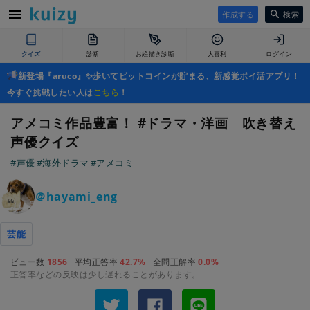
作成する
検索
クイズ
診断
お絵描き診断
大喜利
ログイン
新登場『aruco』✨歩いてビットコインが貯まる、新感覚ポイ活アプリ！
今すぐ挑戦したい人は
こちら
！
アメコミ作品豊富！ #ドラマ・洋画 吹き替え
声優クイズ
#声優
#海外ドラマ
#アメコミ
＠hayami_eng
芸能
ビュー数
1856
平均正答率
42.7%
全問正解率
0.0%
正答率などの反映は少し遅れることがあります。