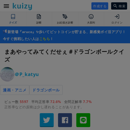
作成する
検索
クイズ
診断
お絵描き診断
大喜利
ログイン
新登場『aruco』✨歩いてビットコインが貯まる、新感覚ポイ活アプリ！
今すぐ挑戦したい人は
こちら
！
まあやってみてくだせぇ #ドラゴンボールクイ
ズ
＠P_katyu
漫画・アニメ
ドラゴンボール
ビュー数
5597
平均正答率
72.6%
全問正解率
7.7%
正答率などの反映は少し遅れることがあります。