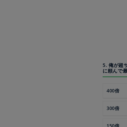
5. 俺が
に頼んで
400倍
300倍
150倍