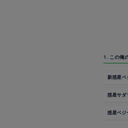
1. この
新惑星ベ
惑星サダ
惑星ベジ