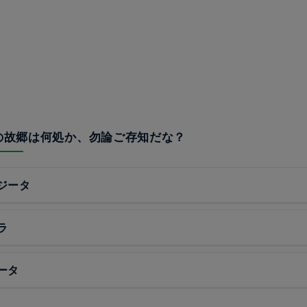
俺の故郷は何処か、勿論ご存知だな？
ジータ
ラ
ータ