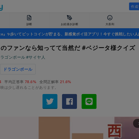
作成
診断
お絵描き診断
大喜利
uco』✨歩いてビットコインが貯まる、新感覚ポイ活アプリ！今すぐ挑戦したい人
Bのファンなら知ってて当然だ #ベジータ様クイズ
ドラゴンボール
#サイヤ人
ドラゴンボール
4
平均正答率
78.6%
全問正解率
21.6%
反映は少し遅れることがあります。
arrow_fo