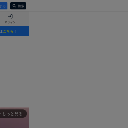
する
検索
ログイン
は
こちら
！
もっと見る
rward_ios