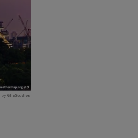
 by 
GliaStudios
Mute