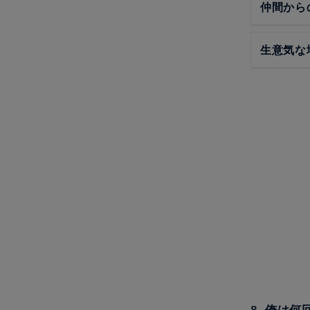
仲間から
生意気な
8. 俺は