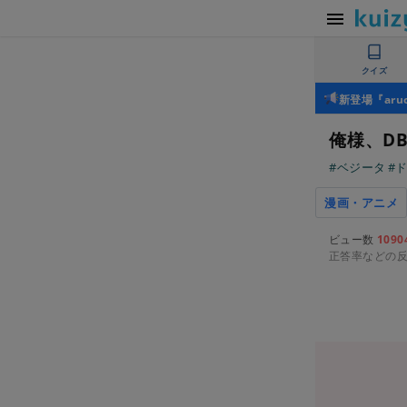
クイズ
新登場『ar
俺様、D
#ベジータ
#
漫画・アニメ
ビュー数
1090
正答率などの