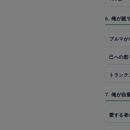
6. 俺が
ブルマが
己への怒
トランク
7. 俺が
愛する者