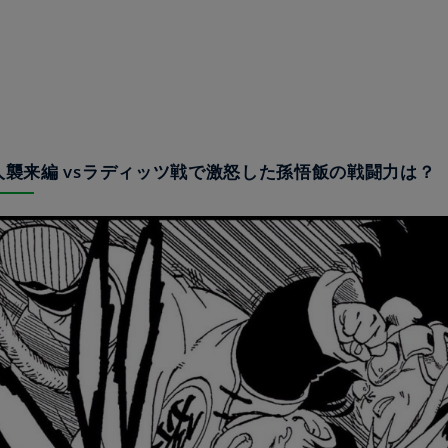
ヤ人襲来編 vsラディッツ戦で激怒した孫悟飯の戦闘力は？