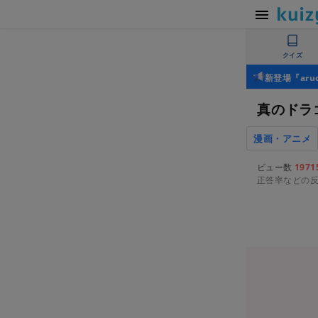
クイズ
新登場『ar
真のドラ
漫画・アニメ
ビュー数
1971
正答率などの