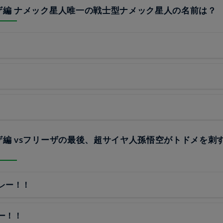
ーザ編 ナメック星人唯一の戦士型ナメック星人の名前は？
ーザ編 vsフリーザの最後、超サイヤ人孫悟空がトドメを刺
レー！！
ー！！