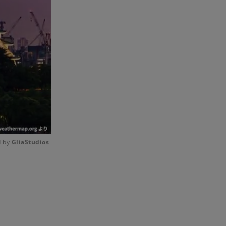
 by 
GliaStudios
Mute