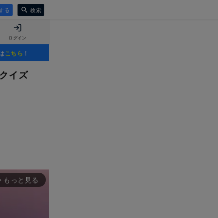
する
検索
ログイン
は
こちら
！
ルクイズ
もっと見る
rward_ios