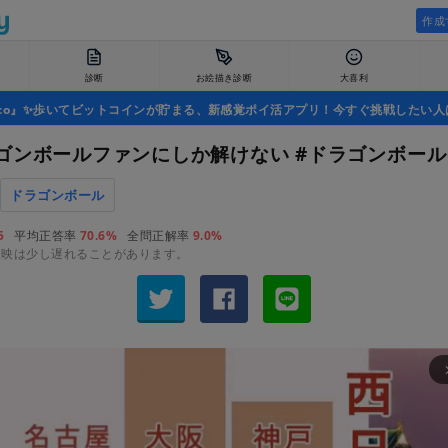
作成
診断
お絵描き診断
大喜利
uco』✨歩いてビットコインが貯まる、新感覚ポイ活アプリ！今すぐ挑戦したい人
ゴンボールファンにしか解けない #ドラゴンボー
ドラゴンボール
5
平均正答率
70.6%
全問正解率
9.0%
反映は少し遅れることがあります。
arrow_fo