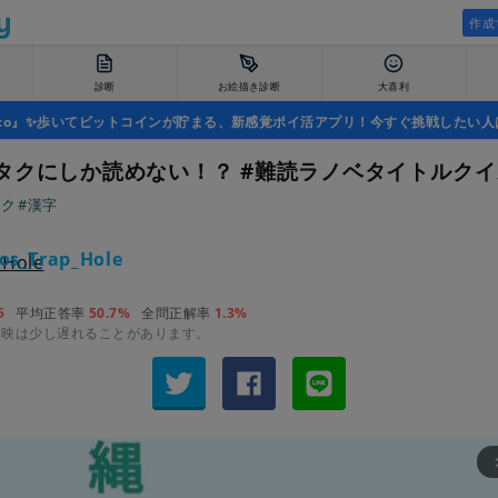
作成
診断
お絵描き診断
大喜利
uco』✨歩いてビットコインが貯まる、新感覚ポイ活アプリ！今すぐ挑戦したい人
タクにしか読めない！？ #難読ラノベタイトルクイ
タク
#漢字
s_Trap_Hole
5
平均正答率
50.7%
全問正解率
1.3%
反映は少し遅れることがあります。
arrow_fo