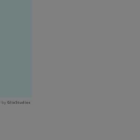
 by 
GliaStudios
Mute