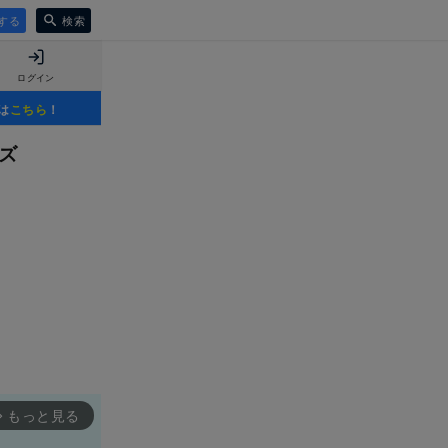
する
検索
ログイン
は
こちら
！
ズ
もっと見る
rward_ios