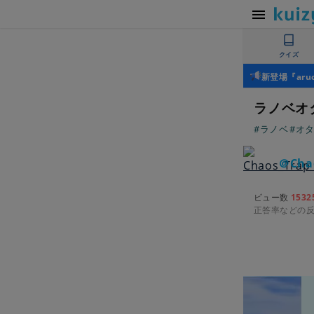
クイズ
新登場『ar
ラノベオ
#ラノベ
#オ
＠Chao
ビュー数
1532
正答率などの