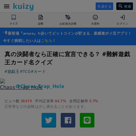
作成する
検索
クイズ
診断
お絵描き診断
大喜利
ログイン
新登場『aruco』✨歩いてビットコインが貯まる、新感覚ポイ活アプリ！
今すぐ挑戦したい人は
こちら
！
真の決闘者なら正確に宣言できる？ #難解遊戯
王カード名クイズ
#遊戯王
#TCG
#カード
＠Chaos_Trap_Hole
ビュー数
38419
平均正答率
64.7%
全問正解率
5.7%
正答率などの反映は少し遅れることがあります。