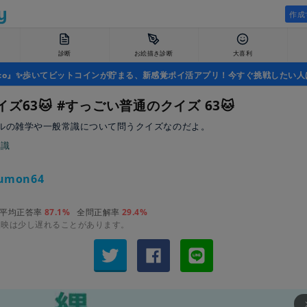
作成
診断
お絵描き診断
大喜利
uco』✨歩いてビットコインが貯まる、新感覚ポイ活アプリ！今すぐ挑戦したい人
ズ63🐱 #すっごい普通のクイズ 63🐱
ルの雑学や一般常識について問うクイズなのだよ。
常識
umon64
平均正答率
87.1%
全問正解率
29.4%
反映は少し遅れることがあります。
arrow_fo