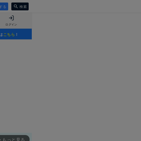
する
検索
ログイン
は
こちら
！
もっと見る
rward_ios