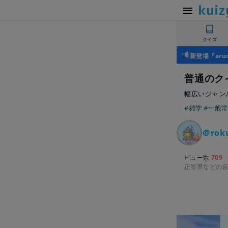
クイズ
新登場『ar
普通のクイ
幅広いジャン
#雑学
#一般
＠rok
ビュー数
709
正答率などの