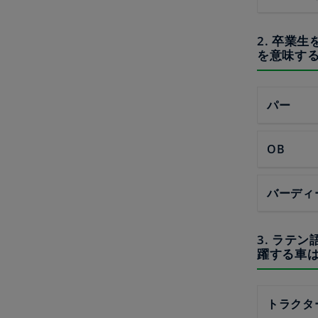
2. 卒業
を意味す
パー
OB
バーディ
3. ラテ
躍する車
トラクタ