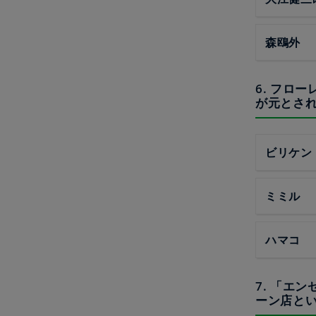
森鴎外
6. フロ
が元とさ
ビリケン
ミミル
ハマコ
7. 「エ
ーン店と