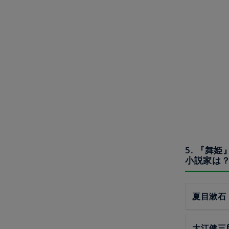
5. 『舞
小説家は
夏目漱石
大江健三