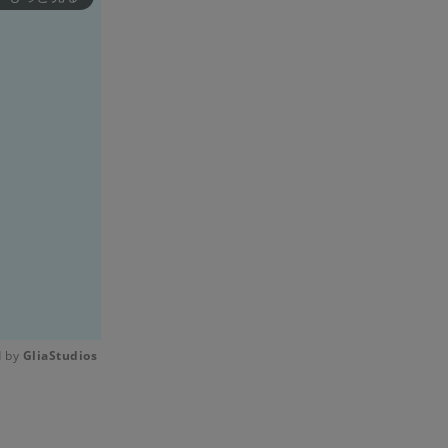
 by 
GliaStudios
Mute