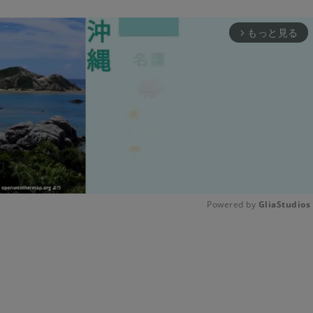
もっと見る
arrow_forward_ios
Powered by 
GliaStudios
Unmute