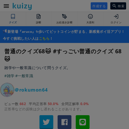
作成する
検索
クイズ
診断
お絵描き診断
大喜利
ログイン
新登場『aruco』✨歩いてビットコインが貯まる、新感覚ポイ活アプリ！
今すぐ挑戦したい人は
こちら
！
普通のクイズ68🐱 #すっごい普通のクイズ 68
🐱
雑学や一般常識について問うクイズ。
#雑学
#一般常識
＠rokumon64
ビュー数
662
平均正答率
50.0%
全問正解率
0.0%
正答率などの反映は少し遅れることがあります。