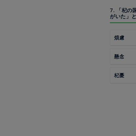
7. 「杞
がいた」
煩慮
懸念
杞憂