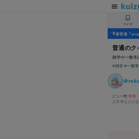
クイズ
新登場『ar
普通のクイ
雑学や一般常
#雑学
#一般
＠rok
ビュー数
818
正答率などの