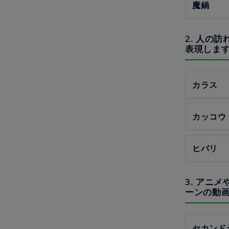
魔鍋
2. 人の
表現しま
カラス
カッコウ
ヒバリ
3. アニ
ーンの動
セカンド