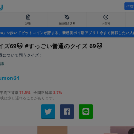
作成
診断
お絵描き診断
大喜利
uco』✨歩いてビットコインが貯まる、新感覚ポイ活アプリ！今すぐ挑戦したい人
ズ69🐱 #すっごい普通のクイズ 69🐱
識について問うクイズ！
常識
umon64
平均正答率
71.5%
全問正解率
3.7%
反映は少し遅れることがあります。
arrow_fo