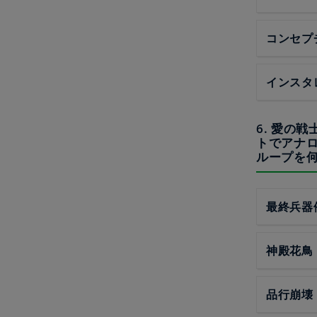
コンセプ
インスタ
6. 愛の
トでアナ
ループを
最終兵器
神殿花鳥
品行崩壊