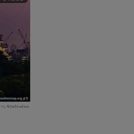
 by 
GliaStudios
Mute