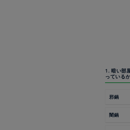
1. 暗い
っている
邪鍋
闇鍋