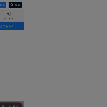
する
検索
ログイン
は
こちら
！
もっと見る
rward_ios