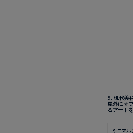
5. 現代
屋外にオ
るアート
ミニマル