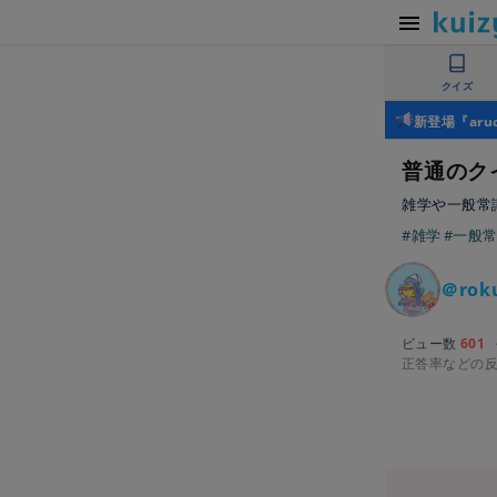
クイズ
新登場『ar
普通のクイ
雑学や一般常
#雑学
#一般
＠rok
ビュー数
601
正答率などの