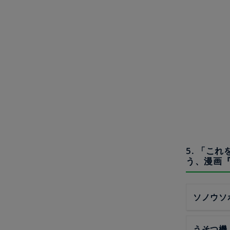
5. 「こ
う、漫画
ソノウソ
うそつ機