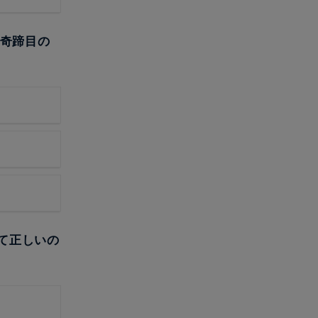
、奇蹄目の
して正しいの