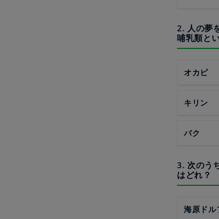
2. 人の
哺乳類と
オカピ
キリン
バク
3. 次の
はどれ？
海原ドル