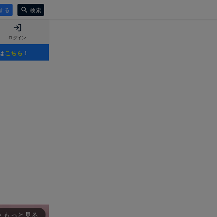
する
検索
ログイン
は
こちら
！
もっと見る
rward_ios