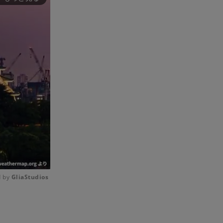
 by 
GliaStudios
Mute