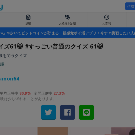
作成
診断
お絵描き診断
大喜利
uco』✨歩いてビットコインが貯まる、新感覚ポイ活アプリ！今すぐ挑戦したい人
ズ61🐱 #すっごい普通のクイズ 61🐱
識を問うクイズ
常識
umon64
平均正答率
80.9%
全問正解率
27.3%
反映は少し遅れることがあります。
arrow_fo