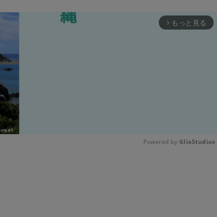
もっと見る
arrow_forward_ios
Powered by 
GliaStudios
Unmute