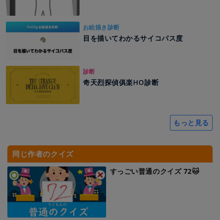
お絵描き診断
目を描いてわかるサイコパス度
診断
奇天烈探偵俱楽HO診断
もっと見る
同じ作者のクイズ
すっごい普通のクイズ 72🐱