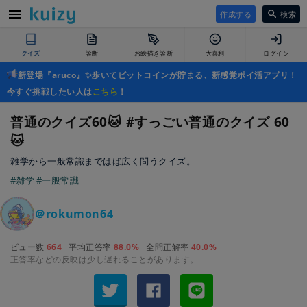
作成する
検索
クイズ
診断
お絵描き診断
大喜利
ログイン
新登場『aruco』✨歩いてビットコインが貯まる、新感覚ポイ活アプリ！
今すぐ挑戦したい人は
こちら
！
普通のクイズ60🐱 #すっごい普通のクイズ 60
🐱
雑学から一般常識まではば広く問うクイズ。
#雑学
#一般常識
＠rokumon64
ビュー数
664
平均正答率
88.0%
全問正解率
40.0%
正答率などの反映は少し遅れることがあります。