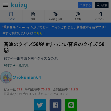
作成する
検索
クイズ
診断
お絵描き診断
大喜利
ログイン
新登場『aruco』✨歩いてビットコインが貯まる、新感覚ポイ活アプリ！
今すぐ挑戦したい人は
こちら
！
普通のクイズ58🐱 #すっごい普通のクイズ 58
🐱
雑学や一般常識を問うクイズなのさ。
#雑学
#一般常識
＠rokumon64
ビュー数
792
平均正答率
70.9%
全問正解率
18.2%
正答率などの反映は少し遅れることがあります。