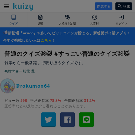
作成する
検索
クイズ
診断
お絵描き診断
大喜利
ログイン
新登場『aruco』✨歩いてビットコインが貯まる、新感覚ポイ活アプリ！
今すぐ挑戦したい人は
こちら
！
普通のクイズ㊾🐱 #すっごい普通のクイズ㊾🐱
雑学から一般常識まで取り扱うクイズです。
#雑学
#一般常識
＠rokumon64
ビュー数
590
平均正答率
78.8%
全問正解率
31.2%
正答率などの反映は少し遅れることがあります。