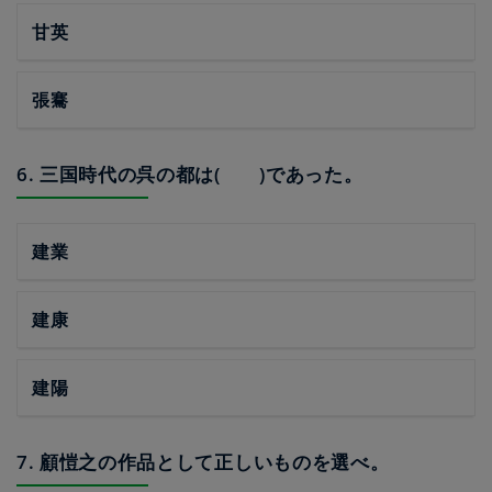
甘英
張騫
6. 三国時代の呉の都は( )であった。
建業
建康
建陽
7. 顧愷之の作品として正しいものを選べ。