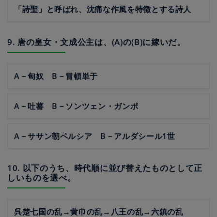
「詩聖」と呼ばれ、沈痛な作風を特徴とする詩人
9. 唐の皇女・文成公主は、(A)の(B)に嫁いだ。
A－匈奴 B－冒頓単于
A－吐蕃 B－ソンツェン・ガンポ
A－ササン朝ペルシア B－アルダシール1世
10. 以下のうち、時代順に並び替えたものとして正
しいものを選べ。
呉楚七国の乱→黄巾の乱→八王の乱→六鎮の乱