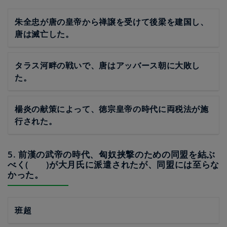
朱全忠が唐の皇帝から禅譲を受けて後梁を建国し、
唐は滅亡した。
タラス河畔の戦いで、唐はアッバース朝に大敗し
た。
楊炎の献策によって、徳宗皇帝の時代に両税法が施
行された。
5. 前漢の武帝の時代、匈奴挟撃のための同盟を結ぶ
べく( )が大月氏に派遣されたが、同盟には至らな
かった。
班超