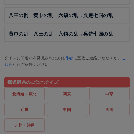
八王の乱→黄巾の乱→六鎮の乱→呉楚七国の乱
黄巾の乱→八王の乱→六鎮の乱→呉楚七国の乱
クイズに間違いを発見された方は
作者
に直接ご連絡いただくか、
こ
ちら
からご報告ください。
都道府県のご当地クイズ
北海道・東北
関東
中部
近畿
中国
四国
九州・沖縄