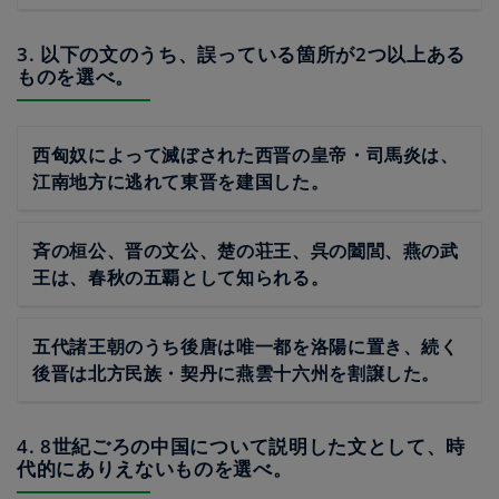
3. 以下の文のうち、誤っている箇所が2つ以上ある
ものを選べ。
西匈奴によって滅ぼされた西晋の皇帝・司馬炎は、
江南地方に逃れて東晋を建国した。
斉の桓公、晋の文公、楚の荘王、呉の闔閭、燕の武
王は、春秋の五覇として知られる。
五代諸王朝のうち後唐は唯一都を洛陽に置き、続く
後晋は北方民族・契丹に燕雲十六州を割譲した。
4. 8世紀ごろの中国について説明した文として、時
代的にありえないものを選べ。