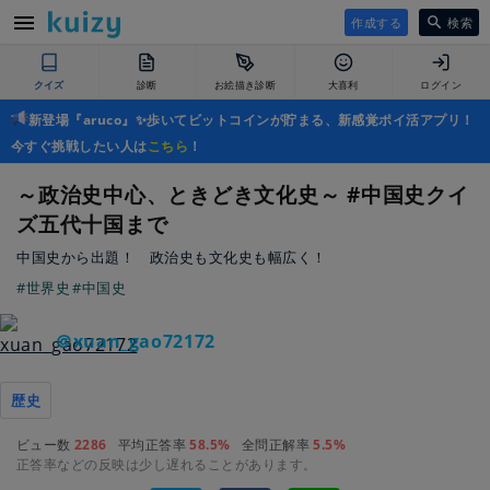
作成する
検索
クイズ
診断
お絵描き診断
大喜利
ログイン
新登場『aruco』✨歩いてビットコインが貯まる、新感覚ポイ活アプリ！
今すぐ挑戦したい人は
こちら
！
～政治史中心、ときどき文化史～ #中国史クイ
ズ五代十国まで
中国史から出題！ 政治史も文化史も幅広く！
#世界史
#中国史
＠xuan_gao72172
歴史
ビュー数
2286
平均正答率
58.5%
全問正解率
5.5%
正答率などの反映は少し遅れることがあります。