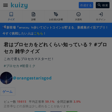
作成する
検索
クイズ
診断
お絵描き診断
大喜利
ログイン
新登場『aruco』✨歩いてビットコインが貯まる、新感覚ポイ活アプリ！
今すぐ挑戦したい人は
こちら
！
君はプロセカをどれくらい知っている？ #プロ
セカ 雑学クイズ
これで君もプロセカマスターだ！
#プロセカ
#初音ミク
＠orangestarisgod
ゲーム
ビュー数
19815
平均正答率
59.1%
全問正解率
3.9%
正答率などの反映は少し遅れることがあります。