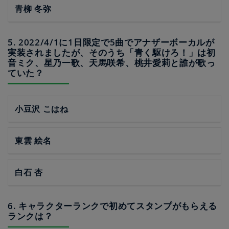
青柳 冬弥
5. 2022/4/1に1日限定で5曲でアナザーボーカルが
実装されましたが、そのうち「青く駆けろ！」は初
音ミク、星乃一歌、天馬咲希、桃井愛莉と誰が歌っ
ていた？
小豆沢 こはね
東雲 絵名
白石 杏
6. キャラクターランクで初めてスタンプがもらえる
ランクは？