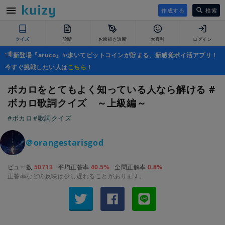
作成する
検索
クイズ
診断
お絵描き診断
大喜利
ログイン
新登場『aruco』✨歩いてビットコインが貯まる、新感覚ポイ活アプリ！
今すぐ挑戦したい人は
こちら
！
ボカロをとてもよく知っている人なら解ける #
ボカロ歌詞クイズ ～上級編～
#ボカロ
#歌詞クイズ
＠orangestarisgod
ビュー数
50713
平均正答率
40.5%
全問正解率
0.8%
正答率などの反映は少し遅れることがあります。