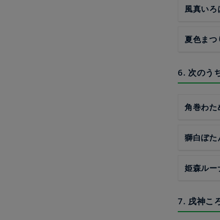
風真いろ
夏色まつ
6. 次の
角巻わた
獅白ぼた
姫森ルー
7. 戌神