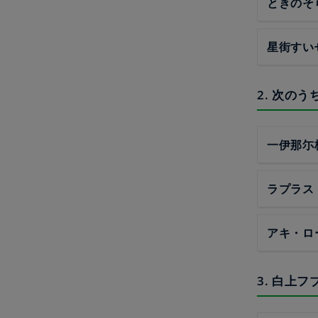
ときのそ
星街すい
2. 次の
一伊那尓
ラプラス
アキ・ロ
3. 白上