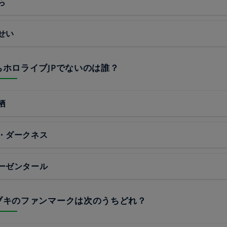
ら
せい
うちホロライブJPでないのは誰？
栖
・ダークネス
ーゼンタール
フブキのファンマークは次のうちどれ？