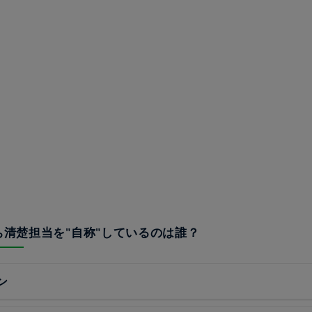
うち清楚担当を"自称"しているのは誰？
ン