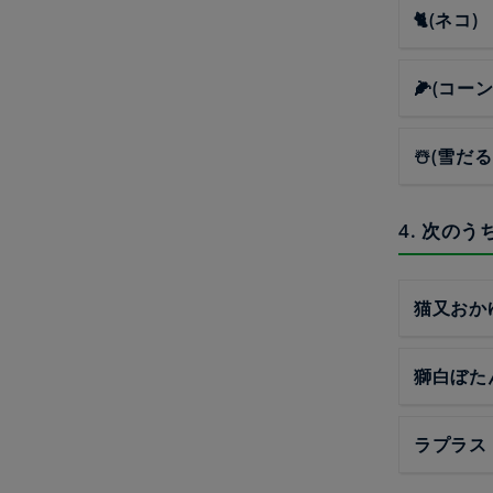
🐈(ネコ)
🌽(コーン
☃️(雪だる
4. 次の
猫又おか
獅白ぼた
ラプラス