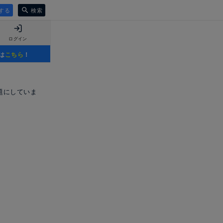
する
検索
ログイン
は
こちら
！
～
題にしていま