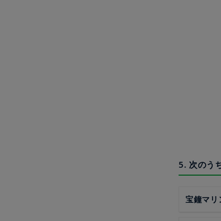
5. 次の
宝鐘マリ