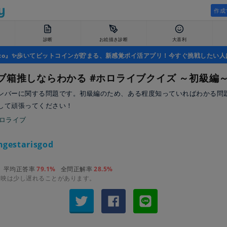
作成
診断
お絵描き診断
大喜利
uco』✨歩いてビットコインが貯まる、新感覚ポイ活アプリ！今すぐ挑戦したい人
ブ箱推しならわかる #ホロライブクイズ ～初級編
ンバーに関する問題です。初級編のため、ある程度知っていればわかる問
して頑張ってください！
ホロライブ
gestarisgod
平均正答率
79.1%
全問正解率
28.5%
反映は少し遅れることがあります。