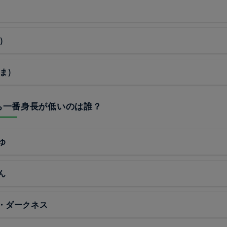
)
ま)
うち一番身長が低いのは誰？
ゆ
ん
・ダークネス