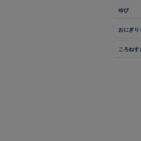
ゆび
おにぎり
ころねす