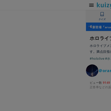
クイズ
新登場『ar
ホロライ
ホロライブメ
す。満点目指
#hololive
#
＠oran
ビュー数
9149
正答率などの