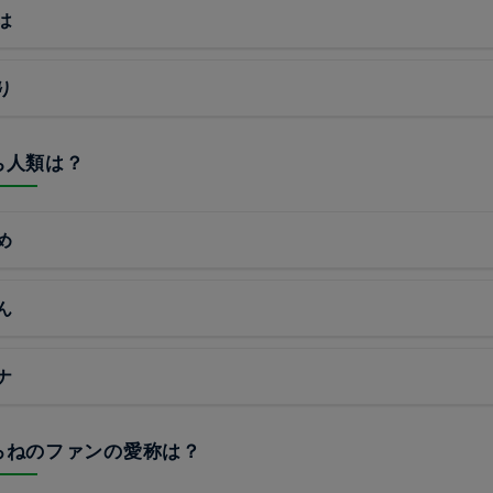
は
り
うち人類は？
め
ん
ナ
ころねのファンの愛称は？