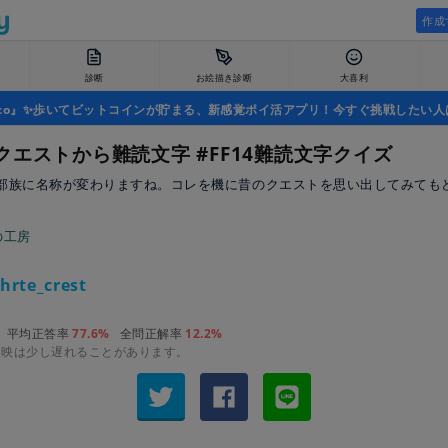
作成
診断
お絵描き診断
大喜利
uco』✨歩いてビットコインが貯まる、新感覚ポイ活アプリ！今すぐ挑戦したい人
クエストから難読文字 #FF14難読文字クイズ
部族に名称が変わりますね。コレを機に昔のクエストを思い出してみても
の工房
hrte_crest
平均正答率
77.6%
全問正解率
12.2%
反映は少し遅れることがあります。