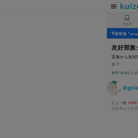
クイズ
新登場『ar
友好部族
蛮族から友好
か？
#FF14
#ゲレ
＠gele
ビュー数
1896
正答率などの