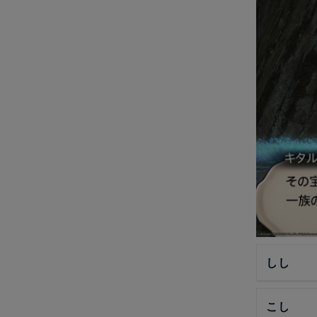
しし
こし