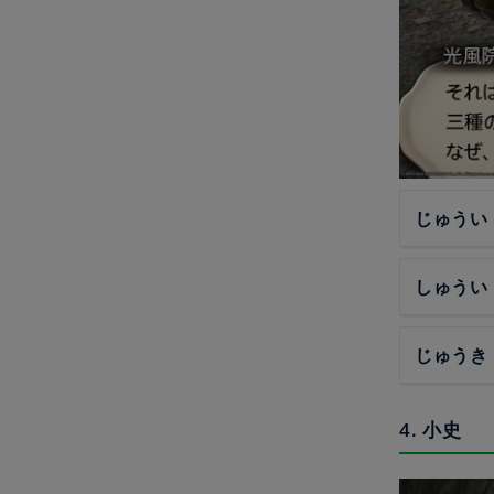
じゅうい
しゅうい
じゅうき
4. 小