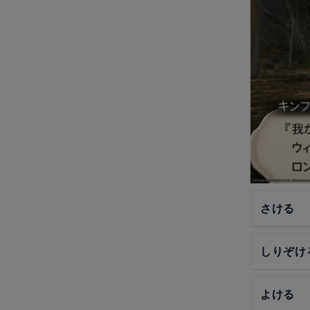
さける
しりぞけ
よける