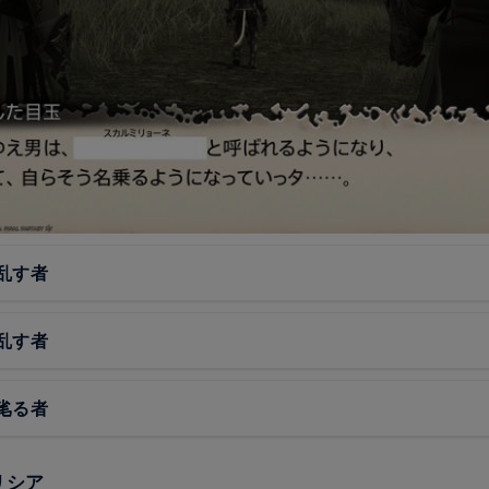
乱す者
乱す者
毟る者
リシア