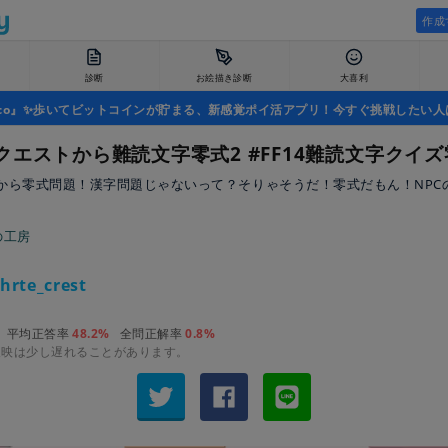
作成
診断
お絵描き診断
大喜利
uco』✨歩いてビットコインが貯まる、新感覚ポイ活アプリ！今すぐ挑戦したい人
クエストから難読文字零式2 #FF14難読文字クイズ
から零式問題！漢字問題じゃないって？そりゃそうだ！零式だもん！NPC
の工房
hrte_crest
平均正答率
48.2%
全問正解率
0.8%
反映は少し遅れることがあります。