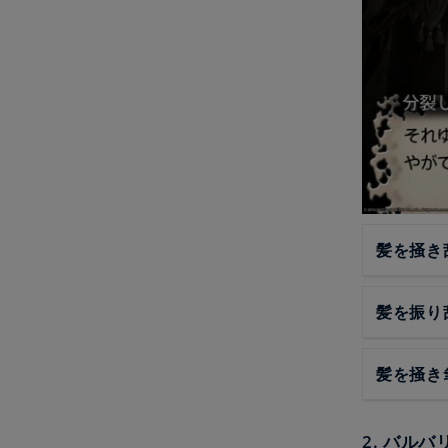
髪を掻き
髪を振り
髪を掻き
2. バルバ