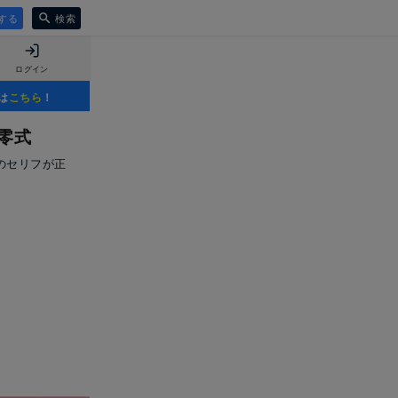
する
検索
ログイン
は
こちら
！
零式
のセリフが正