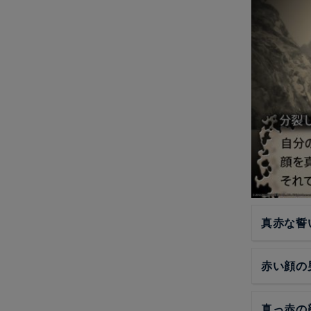
真赤な誓
赤い顔の
真っ赤の