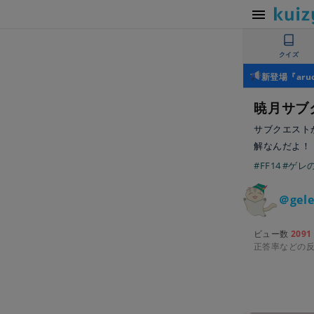
クイズ
新登場『ar
暁月サブ
サブクエスト
解なんだよ！
#FF14
#ゲレ
＠gele
ビュー数
2091
正答率などの