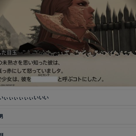
いぃぃぃぃぃぃいいい
男
顔