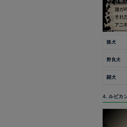
猟犬
野良犬
闘犬
4. ルビカ