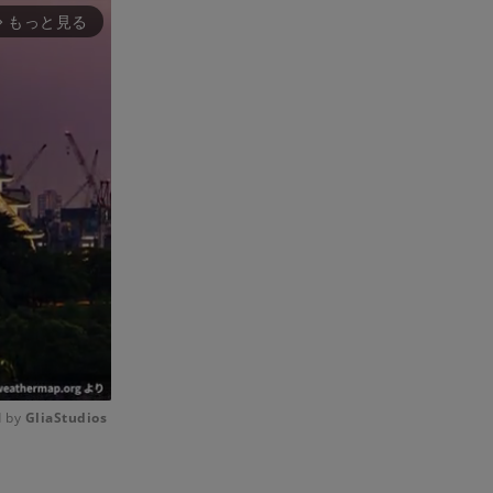
もっと見る
rward_ios
 by 
GliaStudios
Mute