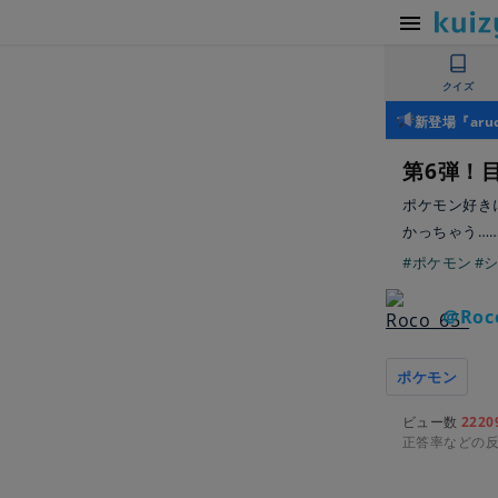
クイズ
新登場『ar
第6弾！
ポケモン好き
かっちゃう…
#ポケモン
#
＠Roc
ポケモン
ビュー数
2220
正答率などの