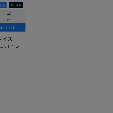
する
検索
ログイン
は
こちら
！
クイズ
ルエットでもわ