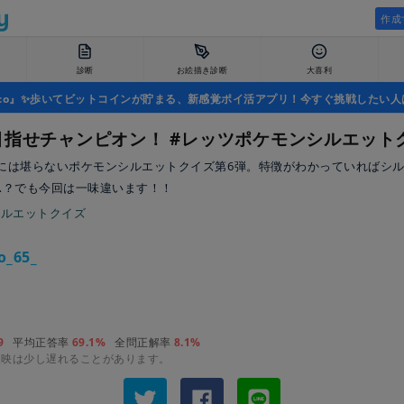
作成
診断
お絵描き診断
大喜利
uco』✨歩いてビットコインが貯まる、新感覚ポイ活アプリ！今すぐ挑戦したい人
目指せチャンピオン！ #レッツポケモンシルエット
には堪らないポケモンシルエットクイズ第6弾。特徴がわかっていればシ
…？でも今回は一味違います！！
シルエットクイズ
o_65_
9
平均正答率
69.1%
全問正解率
8.1%
反映は少し遅れることがあります。