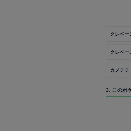
クレベー
クレベー
カメテテ
3. この