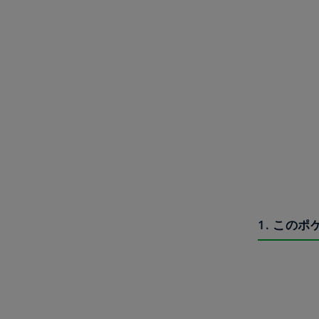
1. この