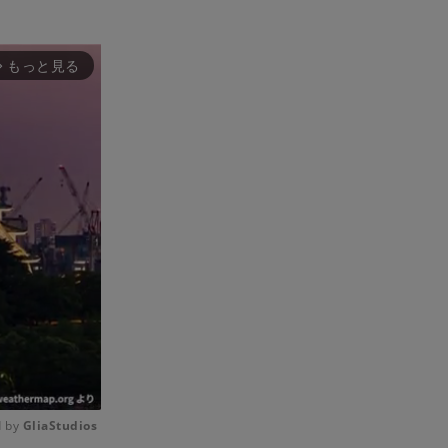
もっと見る
rward_ios
 by 
GliaStudios