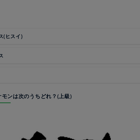
ス(ヒスイ)
ス
ポケモンは次のうちどれ？(上級)