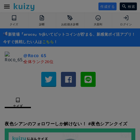
作成する
検索
クイズ
診断
お絵描き診断
大喜利
ログイン
新登場『aruco』✨歩いてビットコインが貯まる、新感覚ポイ活アプリ！
今すぐ挑戦したい人は
こちら
！
@Roco_65_
全体ランク26位
クイズ
夜色シアンのフォロワーしか解けない！ #夜色シアンクイズ