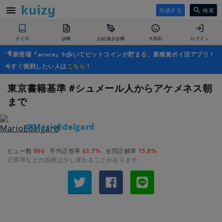
作成する
検索
クイズ
診断
お絵描き診断
大喜利
ログイン
新登場『aruco』✨歩いてビットコインが貯まる、新感覚ポイ活アプリ！
今すぐ挑戦したい人は
こちら
！
東京書籍基準 #シュメール人からアケメネス朝
まで
＠MarioEdelgard
ビュー数
996
平均正答率
63.7%
全問正解率
15.8%
正答率などの反映は少し遅れることがあります。