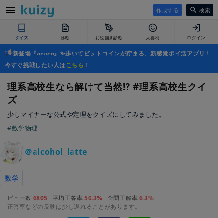
作成する
検索
クイズ
診断
お絵描き診断
大喜利
ログイン
新登場『aruco』✨歩いてビットコインが貯まる、新感覚ポイ活アプリ！
今すぐ挑戦したい人は
こちら
！
理系高校生なら解けて当然!? #理系高校生クイ
ズ
少しマイナーな公式や定理をクイズにしてみました。
#数学物理
＠alcohol_latte
数学
ビュー数
6805
平均正答率
50.3%
全問正解率
6.3%
正答率などの反映は少し遅れることがあります。