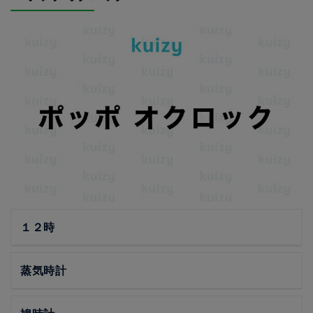
１２時
蒸気時計