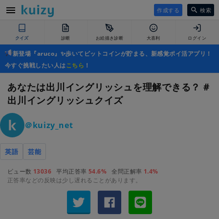
作成する
検索
クイズ
診断
お絵描き診断
大喜利
ログイン
新登場『aruco』✨歩いてビットコインが貯まる、新感覚ポイ活アプリ！
今すぐ挑戦したい人は
こちら
！
あなたは出川イングリッシュを理解できる？ #
出川イングリッシュクイズ
＠kuizy_net
英語
芸能
ビュー数
13036
平均正答率
54.6%
全問正解率
1.4%
正答率などの反映は少し遅れることがあります。