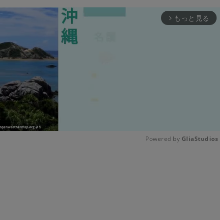
もっと見る
arrow_forward_ios
Powered by 
GliaStudios
Unmute