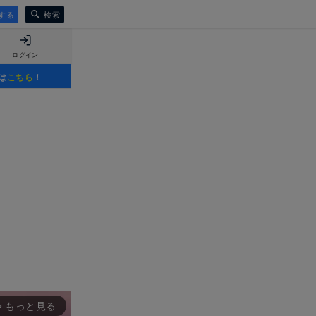
する
検索
ログイン
は
こちら
！
もっと見る
rward_ios