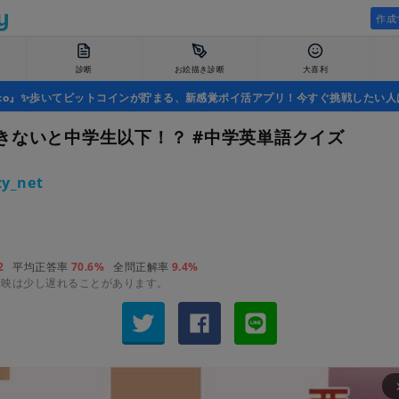
作成
診断
お絵描き診断
大喜利
uco』✨歩いてビットコインが貯まる、新感覚ポイ活アプリ！今すぐ挑戦したい人
きないと中学生以下！？ #中学英単語クイズ
y_net
2
平均正答率
70.6%
全問正解率
9.4%
反映は少し遅れることがあります。
arrow_fo