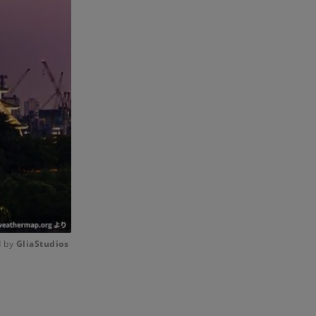
 by 
GliaStudios
Mute