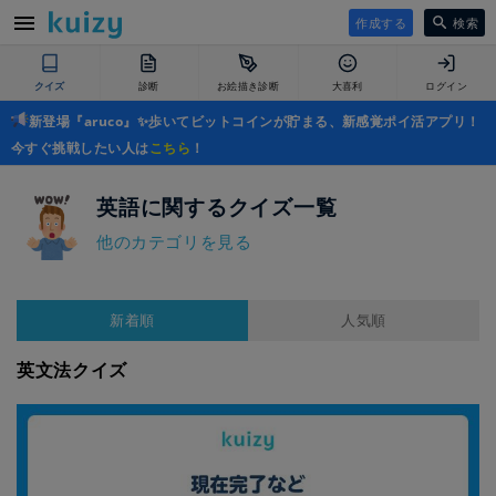
作成する
検索
クイズ
診断
お絵描き診断
大喜利
ログイン
新登場『aruco』✨歩いてビットコインが貯まる、新感覚ポイ活アプリ！
今すぐ挑戦したい人は
こちら
！
英語に関するクイズ一覧
他のカテゴリを見る
新着順
人気順
英文法クイズ