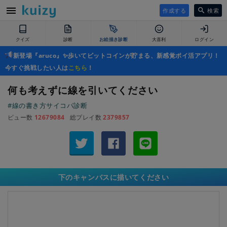
作成する
検索
クイズ
診断
お絵描き診断
大喜利
ログイン
新登場『aruco』✨歩いてビットコインが貯まる、新感覚ポイ活アプリ！
今すぐ挑戦したい人は
こちら
！
何も考えずに線を引いてください
#線の書き方サイコパ診断
ビュー数
12679084
総プレイ数
2379857
下のキャンバスに描いてください