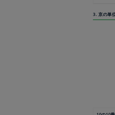
3. 京の単
10の10乗