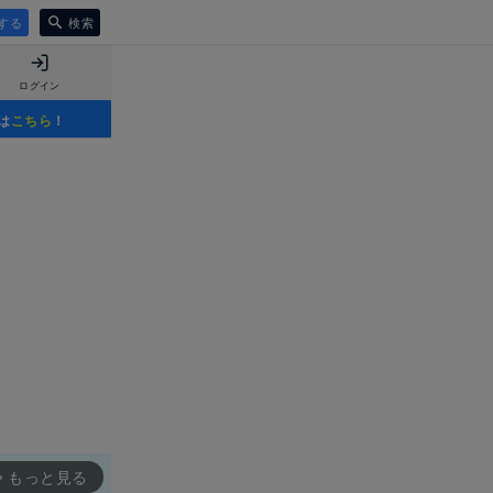
する
検索
ログイン
は
こちら
！
もっと見る
rward_ios