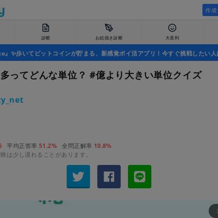
作成
診断
お絵描き診断
大喜利
uco』✨歩いてビットコインが貯まる、新感覚ポイ活アプリ！今すぐ挑戦したい人
那由多ってどんな単位？ #億より大きい単位クイズ
y_net
6
平均正答率
51.2%
全問正解率
10.8%
反映は少し遅れることがあります。
arrow_fo