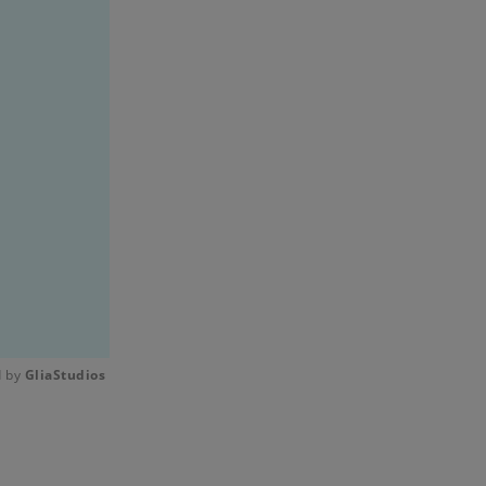
 by 
GliaStudios
Mute