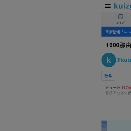
クイズ
新登場『ar
1000
＠kuiz
数学
ビュー数
1174
正答率などの