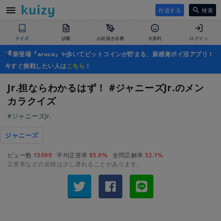
作成する
検索
クイズ
診断
お絵描き診断
大喜利
ログイン
新登場『aruco』✨歩いてビットコインが貯まる、新感覚ポイ活アプリ！
今すぐ挑戦したい人は
こちら
！
Jr.担ならわかるはず！ #ジャニーズJr.のメン
カラクイズ
#ジャニーズJr.
ジャニーズ
ビュー数
15099
平均正答率
85.9%
全問正解率
52.1%
正答率などの反映は少し遅れることがあります。